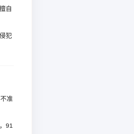
擅自
侵犯
息不准
，91