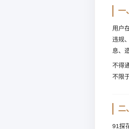
一
用户
违规
息、
不得
不限
二
91