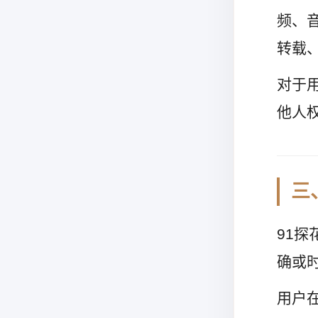
频、
转载
对于
他人
三
91
确或
用户