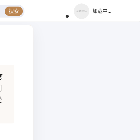
搜索
加载中...
您
浏
受