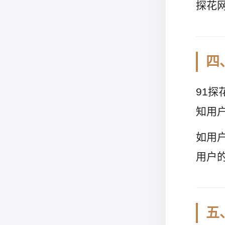
探花
四
91
知用
如用
用户
五