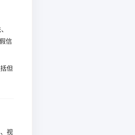
法、
假信
包括但
片、视